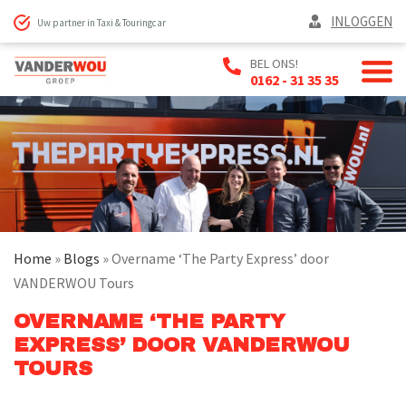
INLOGGEN
Uw partner in Taxi & Touringcar
BEL ONS!
0162 - 31 35 35
Home
»
Blogs
»
Overname ‘The Party Express’ door
VANDERWOU Tours
OVERNAME ‘THE PARTY
EXPRESS’ DOOR VANDERWOU
TOURS