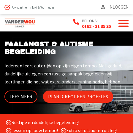
INLOGGEN
Uw partner in Taxi & Touringcar
BEL ONS!
0162 - 31 35 35
FAALANGST & AUTISME
BEGELEIDING
Iedereen leert autorijden op zijn eigen tempo. Met geduld,
duidelijke uitleg en een rustige aanpak begeleiden wij
leerlingen die net wat extra ondersteuning nodig hebben.
LEES MEER
PLAN DIRECT EEN PROEFLES
Rustige en duidelijke begeleiding!
Lessen op jouw tempo!
Extra structuur en uitleg!