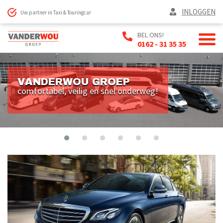
INLOGGEN
Uw partner in Taxi & Touringcar
BEL ONS!
0162 - 31 35 35
VANDERWOU GROEP
comfortabel, veilig en snel onderweg!