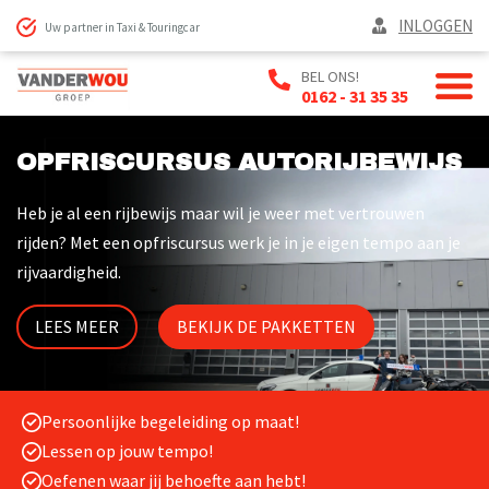
INLOGGEN
Uw partner in Taxi & Touringcar
BEL ONS!
0162 - 31 35 35
OPFRISCURSUS AUTORIJBEWIJS
Heb je al een rijbewijs maar wil je weer met vertrouwen
rijden? Met een opfriscursus werk je in je eigen tempo aan je
rijvaardigheid.
LEES MEER
BEKIJK DE PAKKETTEN
Persoonlijke begeleiding op maat!
Lessen op jouw tempo!
Oefenen waar jij behoefte aan hebt!