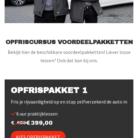
OPFRISCURSUS VOORDEELPAKKETTEN
Bekijk hier de beschikbare voordeelpakketten! Liever losse
lessen? Ook dat kan bij ons.
OPFRISPAKKET 1
Fris je rijvaardigheid op en stap zelfverzekerd de auto in
6 uur praktijklessen
399,00
405
KIES OPFRISPAKKET