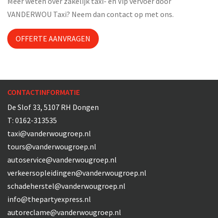
Meer weten over zakelijk taxi- en Vip vervoer door
VANDERWOU Taxi? Neem dan contact op met ons.
OFFERTE AANVRAGEN
CONTACTINFORMATIE
De Slof 33, 5107 RH Dongen
T:
0162-313535
taxi@vanderwougroep.nl
tours@vanderwougroep.nl
autoservice@vanderwougroep.nl
verkeersopleidingen@vanderwougroep.nl
schadeherstel@vanderwougroep.nl
info@thepartyexpress.nl
autoreclame@vanderwougroep.nl