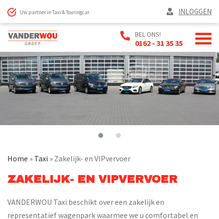
INLOGGEN
Uw partner in Taxi & Touringcar
BEL ONS!
0162 - 31 35 35
Home
»
Taxi
»
Zakelijk- en VIPvervoer
ZAKELIJK- EN VIPVERVOER
VANDERWOU Taxi beschikt over een zakelijk en
representatief wagenpark waarmee we u comfortabel en