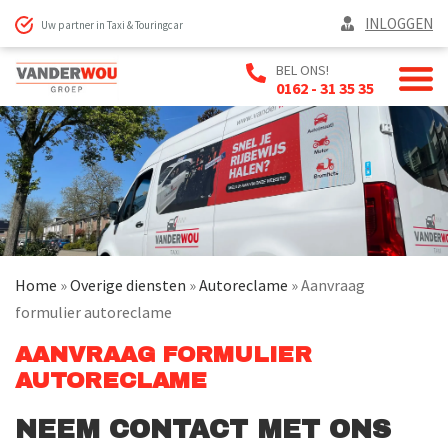
INLOGGEN
Uw partner in Taxi & Touringcar
BEL ONS!
0162 - 31 35 35
Home
»
Overige diensten
»
Autoreclame
»
Aanvraag
formulier autoreclame
AANVRAAG FORMULIER
AUTORECLAME
NEEM CONTACT MET ONS