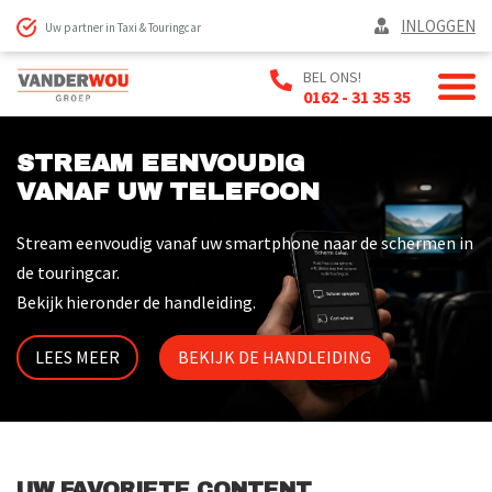
INLOGGEN
Uw partner in Taxi & Touringcar
BEL ONS!
0162 - 31 35 35
STREAM EENVOUDIG
VANAF UW TELEFOON
Stream eenvoudig vanaf uw smartphone naar de schermen in
de touringcar.
Bekijk hieronder de handleiding.
LEES MEER
BEKIJK DE HANDLEIDING
UW FAVORIETE CONTENT