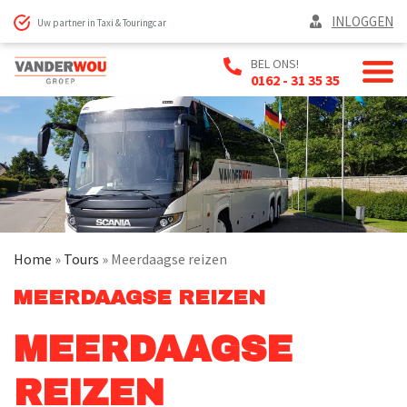
INLOGGEN
Uw partner in Taxi & Touringcar
BEL ONS!
0162 - 31 35 35
Home
»
Tours
»
Meerdaagse reizen
MEERDAAGSE REIZEN
MEERDAAGSE
REIZEN