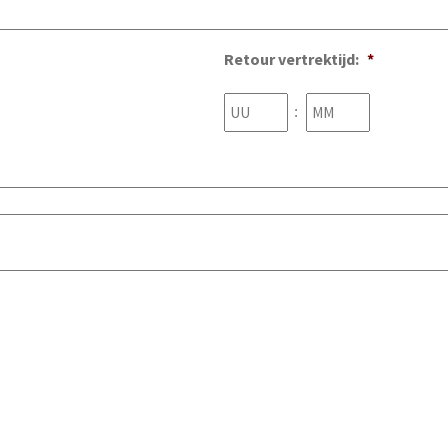
Retour vertrektijd:
*
Uren
Minuten
: