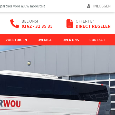
 partner voor al uw mobiliteit
INLOGGEN
BEL ONS!
OFFERTE?
0162 - 31 35 35
DIRECT REGELEN
VOERTUIGEN
OVERIGE
OVER ONS
CONTACT