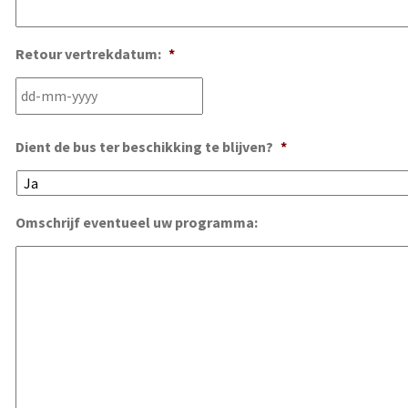
Retour vertrekdatum:
*
DD
dash
MM
Dient de bus ter beschikking te blijven?
*
dash
JJJJ
Omschrijf eventueel uw programma: