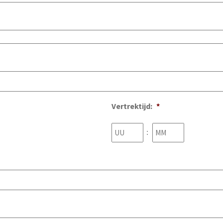
Vertrektijd:
*
Uren
Minuten
: