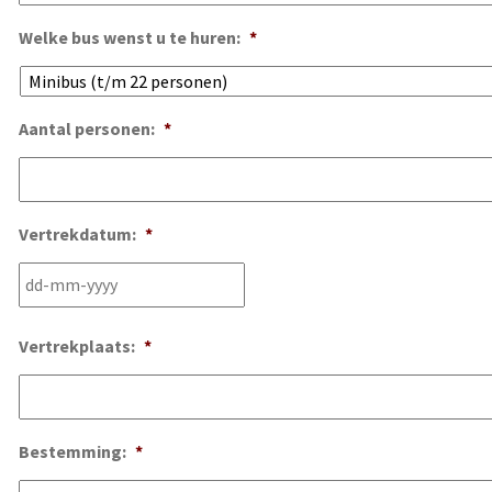
Welke bus wenst u te huren:
*
Aantal personen:
*
Vertrekdatum:
*
DD
dash
MM
Vertrekplaats:
*
dash
JJJJ
Bestemming:
*