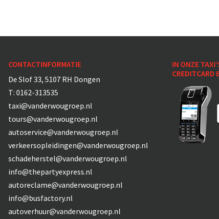
CONTACTINFORMATIE
IN ONZE TAXI’
CREDITCARD 
De Slof 33, 5107 RH Dongen
T:
0162-313535
taxi@vanderwougroep.nl
tours@vanderwougroep.nl
autoservice@vanderwougroep.nl
verkeersopleidingen@vanderwougroep.nl
schadeherstel@vanderwougroep.nl
info@thepartyexpress.nl
autoreclame@vanderwougroep.nl
info@busfactory.nl
autoverhuur@vanderwougroep.nl