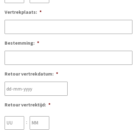
JJJJ
Vertrekplaats:
*
Bestemming:
*
Retour vertrekdatum:
*
DD
Retour vertrektijd:
*
dash
MM
Uren
Minuten
:
dash
JJJJ