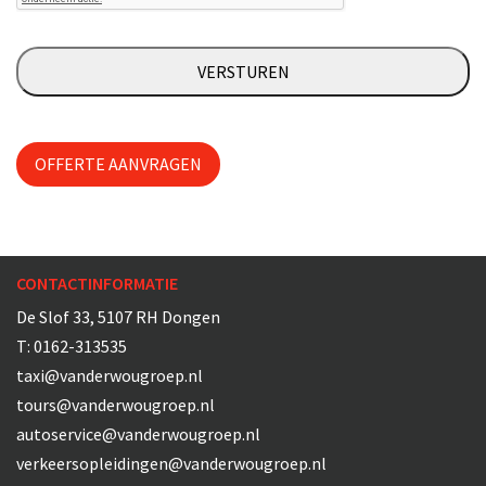
OFFERTE AANVRAGEN
CONTACTINFORMATIE
De Slof 33, 5107 RH Dongen
T:
0162-313535
taxi@vanderwougroep.nl
tours@vanderwougroep.nl
autoservice@vanderwougroep.nl
verkeersopleidingen@vanderwougroep.nl