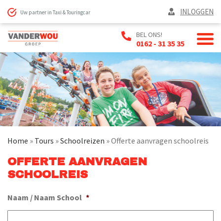
INLOGGEN
Uw partner in Taxi & Touringcar
BEL ONS!
0162 - 31 35 35
Home
»
Tours
»
Schoolreizen
»
Offerte aanvragen schoolreis
OFFERTE AANVRAGEN
SCHOOLREIS
Naam / Naam School
*