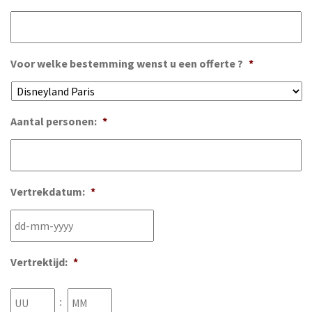
Voor welke bestemming wenst u een offerte ?
*
Aantal personen:
*
Vertrekdatum:
*
DD
Vertrektijd:
*
dash
MM
Uren
Minuten
:
dash