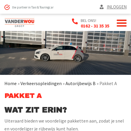
INLOGGEN
Uw partner in Taxi & Touringcar
BEL ONS!
0162 - 31 35 35
Home
»
Verkeersopleidingen
»
Autorijbewijs B
»
Pakket A
PAKKET A
WAT ZIT ERIN?
Uiteraard bieden we voordelige pakketten aan, zodat je snel
en voordeliger je rijbewijs kunt halen.