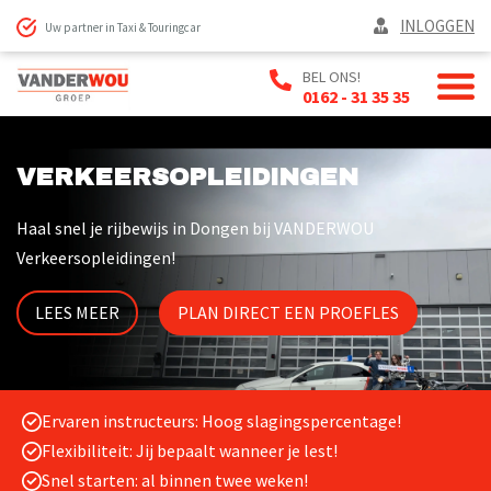
INLOGGEN
Uw partner in Taxi & Touringcar
BEL ONS!
0162 - 31 35 35
VERKEERSOPLEIDINGEN
Haal snel je rijbewijs in Dongen bij VANDERWOU
Verkeersopleidingen!
LEES MEER
PLAN DIRECT EEN PROEFLES
Ervaren instructeurs: Hoog slagingspercentage!
Flexibiliteit: Jij bepaalt wanneer je lest!
Snel starten: al binnen twee weken!